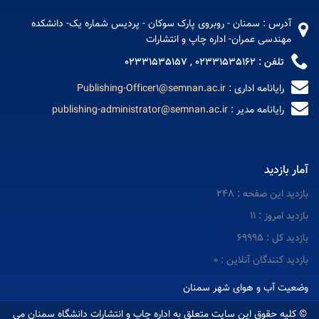
آدرس : سمنان - روبروی پارک سوکان - پردیس شماره یک- دانشکده
مهندسی عمران- اداره چاپ و انتشارات
تلفن : 02331535162 , 02331535157
رایانامه اداری :
Publishing-Officer1@semnan.ac.ir
رایانامه مدیر :
publishing-administrator@semnan.ac.ir
آمار بازدید
بازدید این صفحه : 248
بازدید امروز : 11
بازدید کل : 69995
بازدید کنندگان آنلاین : 0
وضعیت آب و هوای شهر سمنان
© کلیه حقوق این سایت متعلق به اداره چاپ و انتشارات دانشگاه سمنان می