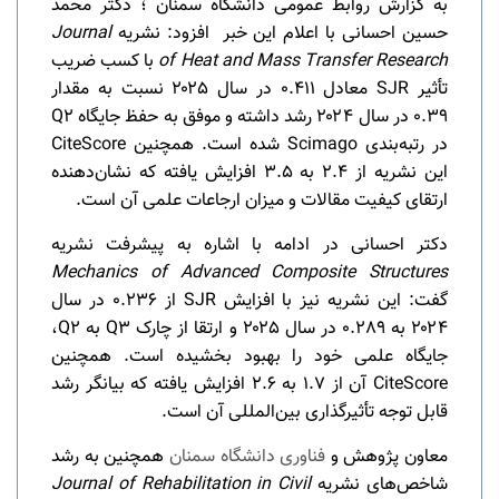
به گزارش روابط عمومی دانشگاه سمنان ؛ دکتر محمد
حسین احسانی با اعلام این خبر افزود: نشریه
Journal
of Heat and Mass Transfer Research
با کسب ضریب
تأثیر SJR معادل 0.411 در سال ۲۰۲۵ نسبت به مقدار
0.39 در سال ۲۰۲۴ رشد داشته و موفق به حفظ جایگاه Q2
در رتبه‌بندی Scimago شده است. همچنین CiteScore
این نشریه از 2.4 به 3.5 افزایش یافته که نشان‌دهنده
ارتقای کیفیت مقالات و میزان ارجاعات علمی آن است.
دکتر احسانی در ادامه با اشاره به پیشرفت نشریه
Mechanics of Advanced Composite Structures
گفت: این نشریه نیز با افزایش SJR از 0.236 در سال
۲۰۲۴ به 0.289 در سال ۲۰۲۵ و ارتقا از چارک Q3 به Q2،
جایگاه علمی خود را بهبود بخشیده است. همچنین
CiteScore آن از 1.7 به 2.6 افزایش یافته که بیانگر رشد
قابل توجه تأثیرگذاری بین‌المللی آن است.
معاون پژوهش و
فناوری دانشگاه سمنان
همچنین به رشد
شاخص‌های نشریه
Journal of Rehabilitation in Civil