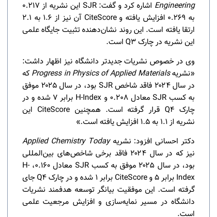
Engineering
اشاره کرد و گفت: SJR این نشریه از 0.217
به 0.269 افزایش یافته و CiteScore آن نیز از 1.6 به 2.1
ارتقا یافته است. این روند نشان‌دهنده تثبیت جایگاه علمی
این نشریه در چارک Q3 است.
وی در خصوص نشریات جدیدتر دانشگاه نیز اظهار داشت:
«نشریه
Progress in Physics of Applied Materials
که
در سال ۲۰۲۴ فاقد شاخص SJR بود، در سال ۲۰۲۵ موفق
به کسب SJR معادل 0.208 و H-Index برابر 7 شده و در
چارک Q4 قرار گرفته است. همچنین CiteScore این
نشریه از 1.1 به 1.5 افزایش یافته است.»
دکتر احسانی افزود: نشریه
Applied Chemistry Today
نیز که در سال ۲۰۲۴ فاقد برخی شاخص‌های بین‌المللی
بود، در سال ۲۰۲۵ موفق به کسب SJR معادل 0.160، H-
Index برابر 5 و CiteScore برابر 1 شده و در چارک Q4 جای
گرفته است. این موفقیت بیانگر توسعه هدفمند نشریات
دانشگاه در مسیر نمایه‌سازی و افزایش مرجعیت علمی
است.