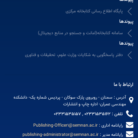
پایگاه اطلاع رسانی کتابخانه مرکزی
پیوندها
سامانه کتابخانه(امانت و جستجو در منابع دیجیتال)
پیوندها
دفتر پاسخگویی به شکایات وزارت علوم، تحقیقات و فناوری
ارتباط با ما
آدرس : سمنان - روبروی پارک سوکان - پردیس شماره یک- دانشکده
مهندسی عمران- اداره چاپ و انتشارات
تلفن : 02331535162 , 02331535157
رایانامه اداری :
Publishing-Officer1@semnan.ac.ir
رایانامه مدیر :
publishing-administrator@semnan.ac.ir